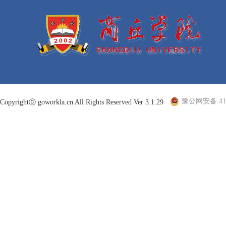
豫公网安备 410
Copyrightⓒ goworkla.cn All Rights Reserved Ver 3.1.29