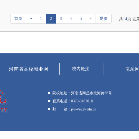
首页
«
1
2
3
4
5
»
尾页
共
14
页 去
河南省高校就业网
校内链接
院系
院校地址：
河南省商丘市北海路66号
联系电话：
0370-3167618
邮 箱：
jyc@sqxy.edu.cn