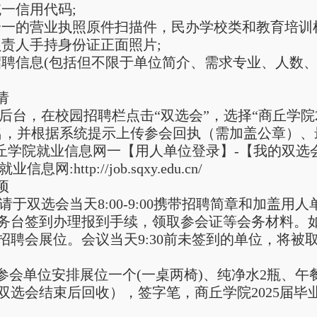
统一信用代码;
证合一的营业执照原件扫描件，民办学校类和教育培训
聘负责人手持身份证正面照片;
位招聘信息(包括但不限于单位简介、需求专业、人数
请
后台，在校园招聘栏点击“双选会”，选择“商丘学院
名，并根据系统提示上传参会回执（需加盖公章）、最
录商丘学院就业信息网一【用人单位登录】-【我的双选
息网:http://job.sqxy.edu.cn/
项
请于双选会当天8:00-9:00携带招聘简章和加盖
务台签到办理报到手续，领取参会证等会务材料。
招聘会展位。会议当天9:30前未签到的单位，将被
为参会单位安排展位一个(一桌两椅)、纯净水2瓶、
双选会结束后回收），签字笔，商丘学院2025届