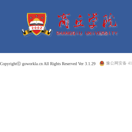
豫公网安备 410
Copyrightⓒ goworkla.cn All Rights Reserved Ver 3.1.29