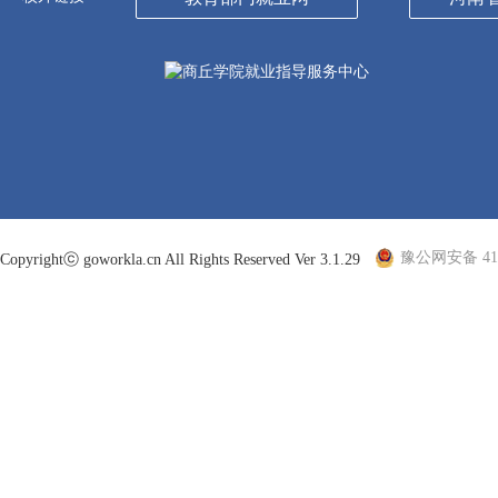
豫公网安备 410
Copyrightⓒ goworkla.cn All Rights Reserved Ver 3.1.29