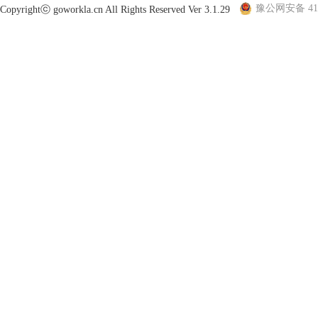
豫公网安备 410
Copyrightⓒ goworkla.cn All Rights Reserved Ver 3.1.29